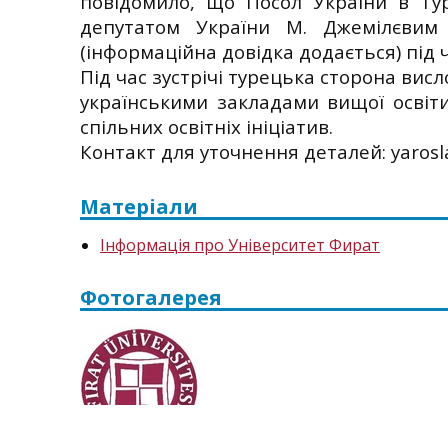
повідомило, що Посол України в Ту
депутатом України М. Джемілєвим 
(інформаційна довідка додається) під ч
Під час зустрічі турецька сторона вис
українськими закладами вищої освіти
спільних освітніх ініціатив.
Контакт для уточнення деталей: yaros
Матеріали
Інформація про Університет Фират
Фотогалерея