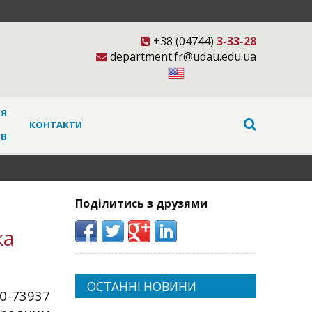
+38 (04744)
3-33-28
department.fr@udau.edu.ua
НЯ
КОНТАКТИ
ІВ
Поділитись з друзями
ка
ОСТАННІ НОВИНИ
0-73937