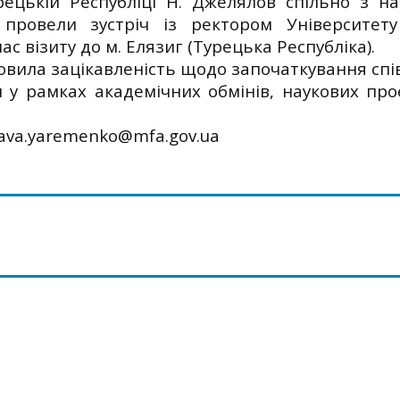
рецькій Республіці Н. Джелялов спільно з н
провели зустріч із ректором Університет
ас візиту до м. Елязиг (Турецька Республіка).
ловила зацікавленість щодо започаткування спі
 у рамках академічних обмінів, наукових проє
lava.yaremenko@mfa.gov.ua