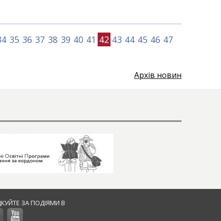
34
35
36
37
38
39
40
41
42
43
44
45
46
47
Архів новин
ДКУЙТЕ ЗА ПОДІЯМИ В