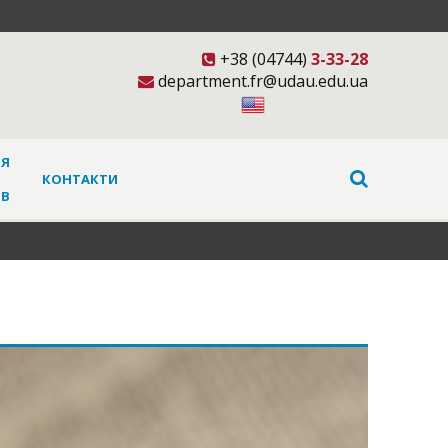
+38 (04744)
3-33-28
department.fr@udau.edu.ua
НЯ
КОНТАКТИ
ІВ