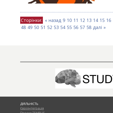
Сторінки:
« назад
9
10
11
12
13
14
15
16
48
49
50
51
52
53
54
55
56
57
58
далі »
ДІЯЛЬНІСТЬ
Євроінтеграція
Проект TEMPUS