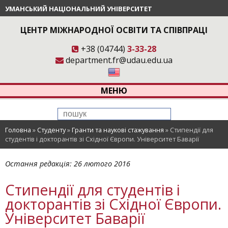
УМАНСЬКИЙ НАЦІОНАЛЬНИЙ УНІВЕРСИТЕТ
ЦЕНТР МІЖНАРОДНОЇ ОСВІТИ ТА СПІВПРАЦІ
+38 (04744)
3-33-28
department.fr@udau.edu.ua
МЕНЮ
Головна
»
Студенту
»
Гранти та наукові стажування
»
Стипендії для
студентів і докторантів зі Східної Європи. Університет Баварії
Остання редакція:
26 лютого 2016
Стипендії для студентів і
докторантів зі Східної Європи.
Університет Баварії