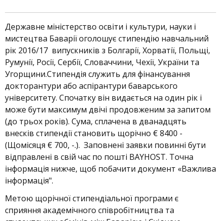
Державне міністерство освіти і культури, науки і
мистецтва Баварії оголошує стипендію навчальний
рік 2016/17 випускників з Болгарії, Хорватії, Польщі,
Румунії, Росії, Сербії, Словаччини, Чехії, України та
Угорщини.Стипендія служить для фінансування
докторантури або аспірантури баварського
університету. Спочатку він видається на один рік і
може бути максимум двічі продовженим за запитом
(до трьох років). Сума, сплачена в дванадцять
внесків стипендії становить щорічно € 8400 -
(Щомісяця € 700, -.). Заповнені заявки повинні бути
відправлені в свій час по пошті BAYHOST. Точна
інформація нижче, щоб побачити документ «Важлива
інформація".
Метою щорічної стипендіальної програми є
сприяння академічного співробітництва та