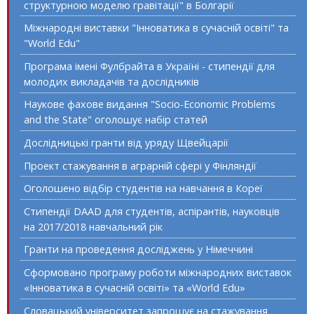
структурною моделю гравітації" в Болгарії
Міжнародні виставки "Інноватика в сучасній освіті" та
"World Edu"
Програма імені Фулбрайта в Україні - стипендії для
молодих викладачів та дослідників
Наукове фахове видання "Socio-Economic Problems
and the State" оголошує набір статей
Дослідницькі гранти від уряду Щвейцарії
Проект стажування в аграрній сфері у Фінляндії
Оголошено відбір студентів на навчання в Кореї
Стипендії DAAD для студентів, аспірантів, науковців
на 2017/2018 навчальний рік
Гранти на проведення досліджень у Німеччині
Сформовано програму роботи міжнародних виставок
«Інноватика в сучасній освіті» та «World Edu»
Словацький університет запрошує на стажування