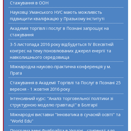
Стажування в ООН
Науковці Уманського НУС мають можливість
підвищити кваліфікацію у Празькому інституті
Академія торгівлі і послуг в Познані запрошує на
стажування
3-5 листопада 2016 року відбудеться IV Всесвітній
конгрес на тему поновлюваних джерел енергії та
навколишнього середовища
Міжнародна науково-практична конференція у м.
Прага
Стажування в Академії Торгівлі та Послуг в Познані 25
вересня - 1 жовтня 2016 року
Інтенсивний курс: "Аналіз торговельної політики зі
структурною моделю гравітації" в Болгарії
Міжнародні виставки "Інноватика в сучасній освіті" та
"World Edu"
Програма імені Фулбрайта в Україні - стипендії для