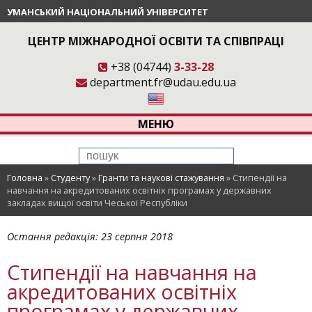
УМАНСЬКИЙ НАЦІОНАЛЬНИЙ УНІВЕРСИТЕТ
ЦЕНТР МІЖНАРОДНОЇ ОСВІТИ ТА СПІВПРАЦІ
+38 (04744)
3-33-28
department.fr@udau.edu.ua
МЕНЮ
Головна
»
Студенту
»
Гранти та наукові стажування
»
Стипендії на
навчання на акредитованих освітніх програмах у державних
закладах вищої освіти Чеської Республіки
Остання редакція:
23 серпня 2018
Стипендії на навчання на
акредитованих освітніх
програмах у державних