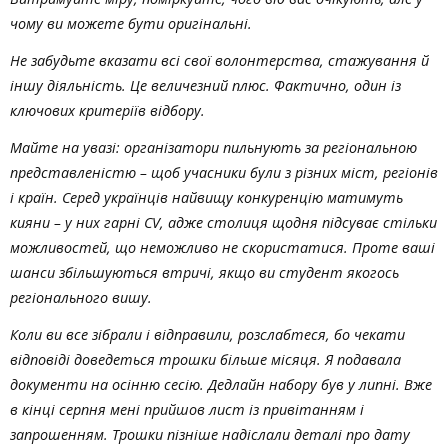
чому ви можете бути оригінальні.
Не забудьте вказати всі свої волонтерства, стажування й
іншу діяльність. Це величезний плюс. Фактично, один із
ключових критеріїв відбору.
Майте на увазі: організатори пильнують за регіональною
представленістю – щоб учасники були з різних міст, регіонів
і країн. Серед українців найвищу конкуренцію матимуть
кияни – у них гарні CV, адже столиця щодня підсуває стільки
можливостей, що неможливо не скористатися. Проте ваші
шанси збільшуються втричі, якщо ви студент якогось
регіонального вишу.
Коли ви все зібрали і відправили, розслабтеся, бо чекати
відповіді доведеться трошки більше місяця. Я подавала
документи на осінню сесію. Дедлайн набору був у липні. Вже
в кінці серпня мені прийшов лист із привітанням і
запрошенням. Трошки пізніше надіслали деталі про дату