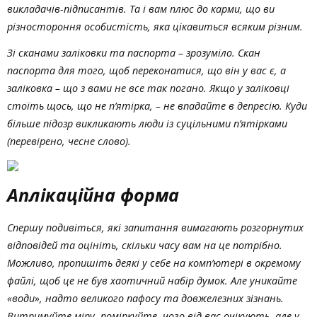
викладачів-підписантів. Та і вам плюс до карми, що ви
різностороння особистість, яка цікавиться всяким різним.
Зі сканами заліковки та паспорта – зрозуміло. Скан
паспорта для того, щоб переконатися, що він у вас є, а
заліковка – що з вами не все так погано. Якщо у заліковці
стоїть щось, що не п’ятірка, – не впадайте в депресію. Куди
більше підозр викликають люди із суцільними п’ятірками
(перевірено, чесне слово).
Аплікаційна форма
Спершу подивіться, які запитання вимагають розгорнутих
відповідей та оцініть, скільки часу вам на це потрібно.
Можливо, пропишіть деякі у себе на комп’ютері в окремому
файлі, щоб це не був хаотичний набір думок. Але уникайте
«води», надто великого пафосу та довжелезних зізнань.
Витримуйте міру, поміркуйте, чого від вас очікують, але у