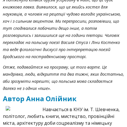
книжкова лавка. Виявилося, що це якийсь хостел для
науковців, а чоловік на рецепції чудово володіє українською,
хоч і з сильним акцентом. Ми перепросили, розповівши, що
тут сподівалися побачити дещо інше, а потім
розговорились і залишилися ще на години півтори. Чоловік
перекладає на польську поезії Василя Стуса і Ліни Костенко
та веде філологічні дискусії про інтерпретацію поезій
Бродського на пострадянському просторі.
Отже, подавайтеся на програму, це того варте. Це
мандрівка, люди, відкриття та два тижні, яких достатньо,
аби зрозуміти нарешті, що польська мова складається
далеко не з одних «пше».
Автор Анна Олійник
Навчається в КНУ ім. Т. Шевченка,
політолог, любить книги, мистецтво, провінційні
міста, архітектуру доби соцреалізму та німецьку