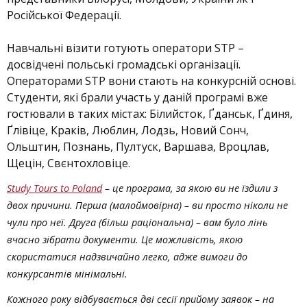
Російської Федерації.
Навчальні візити готують оператори STP –
досвідчені польські громадські організації.
Операторами STP вони стають на конкурсній основі.
Студенти, які брали участь у даній програмі вже
гостювали в таких містах: Білийсток, Ґданськ, Ґдиня,
Ґлівіце, Краків, Люблин, Лодзь, Новий Сонч,
Ольштин, Познань, Пултуск, Варшава, Вроцлав,
Щецін, Свєнтохловіце.
Study Tours to Poland
– це програма, за якою ви не їздили з
двох причини. Перша (малоймовірна) – ви просто ніколи не
чули про неї. Друга (більш раціональна) – вам було лінь
вчасно зібрати документи. Це можливість, якою
скористатися надзвичайно легко, адже вимоги до
конкурсантів мінімальні.
Кожного року відбувається дві сесії прийому заявок – на