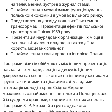
на телебачення, зустрічі з журналістами,
Ознайомлення з механізмами функціонування
польської економіки в умовах вільного ринку,
Представлення досвіду польської системної
трансформації. Презентація ефектів польської
трансформації після 1989 року.
Презентація неурядових організацій, їх місця в
суспільстві, діалог з владою, а також дії на
користь місцевих спільнот.
Ознайомлення з культурою та історією Польщі.
Програми візитів обіймають між іншим презентації,
навчальні семінари, лекції та дискусії. Цінним
джерелом натхнення є контакт з іншими учасниками
групи - активними та цікавими світу людьми.
Інтеграція молоді з країн Східної Європи -
можливість ознайомлення не тільки з Польщею, але
й із сусідніми країнами, є одним з істотних аспектів
Програми STP. У кожній з груп є однаково
представники Білорусі, Молдови, України як і