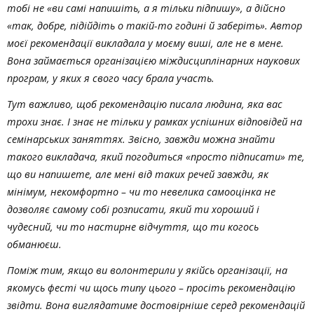
тобі не «ви самі напишіть, а я тільки підпишу», а дійсно
«так, добре, підійдіть о такій-то годині й заберіть». Автор
моєї рекомендації викладала у моєму виші, але не в мене.
Вона займається організацією міждисциплінарних наукових
програм, у яких я свого часу брала участь.
Тут важливо, щоб рекомендацію писала людина, яка вас
трохи знає. І знає не тільки у рамках успішних відповідей на
семінарських заняттях. Звісно, завжди можна знайти
такого викладача, який погодиться «просто підписати» те,
що ви напишете, але мені від таких речей завжди, як
мінімум, некомфортно – чи то невелика самооцінка не
дозволяє самому собі розписати, який ти хороший і
чудесний, чи то настирне відчуття, що ти когось
обманюєш.
Поміж тим, якщо ви волонтерили у якійсь організації, на
якомусь фесті чи щось типу цього – просіть рекомендацію
звідти. Вона виглядатиме достовірніше серед рекомендацій