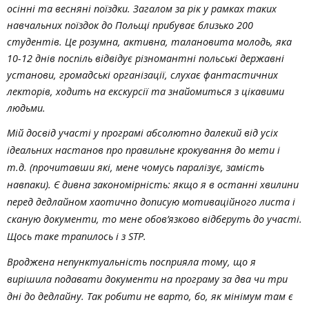
осінні та весняні поїздки. Загалом за рік у рамках таких
навчальних поїздок до Польщі прибуває близько 200
студентів. Це розумна, активна, талановита молодь, яка
10-12 днів поспіль відвідує різномантні польські державні
установи, громадські організації, слухає фантастичних
лекторів, ходить на екскурсії та знайомиться з цікавими
людьми.
Мій досвід участі у програмі абсолютно далекий від усіх
ідеальних настанов про правильне крокування до мети і
т.д. (прочитавши які, мене чомусь паралізує, замість
навпаки). Є дивна закономірність: якщо я в останні хвилини
перед дедлайном хаотично дописую мотиваційного листа і
сканую документи, то мене обов’язково відберуть до участі.
Щось таке трапилось і з STP.
Вроджена непунктуальність посприяла тому, що я
вирішила подавати документи на програму за два чи три
дні до дедлайну. Так робити не варто, бо, як мінімум там є