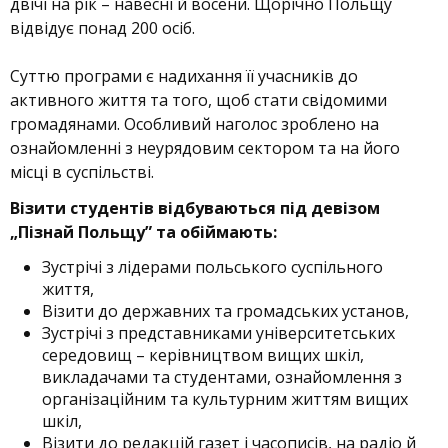
двічі на рік – навесні й восени. Щорічно Польщу
відвідує понад 200 осіб.
Суттю програми є надихання її учасників до
активного життя та того, щоб стати свідомими
громадянами. Особливий наголос зроблено на
ознайомленні з неурядовим сектором та на його
місці в суспільстві.
Візити студентів відбуваються під девізом
„Пізнай Польщу” та обіймають:
Зустрічі з лідерами польського суспільного
життя,
Візити до державних та громадських установ,
Зустрічі з представниками університетських
середовищ – керівництвом вищих шкіл,
викладачами та студентами, ознайомлення з
організаційним та культурним життям вищих
шкіл,
Візити до редакцій газет і часописів, на радіо й