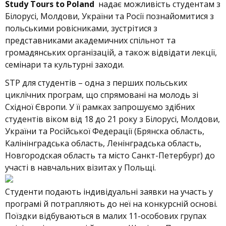
Study Tours to Poland
надає можливість студентам з
Білорусі, Молдови, України та Росії познайомитися з
польськими ровісниками, зустрітися з
представниками академичних спільнот та
громадянських організацій, а також відвідати лекції,
семінари та культурні заходи.
STP для студентів – одна з перших польських
циклічних програм, що спрямовані на молодь зі
Східної Європи. У її рамках запрошуємо здібних
студентів віком від 18 до 21 року з Білорусі, Молдови,
України та Російської Федерації (Брянска область,
Калінінградська область, Ленінградська область,
Новгородская область та місто Санкт-Петербург) до
участі в навчальних візитах у Польщі.
Студенти подають індивідуальні заявки на участь у
програмі й потрапляють до неї на конкурсній основі.
Поїздки відбуваються в малих 11-особових групах