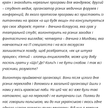
країн і знаходить нереальні програми для мандрівок; другий
– студент-медик, організатор різних медичних форумів і
конференцій, до якого протягом програми всі пристають із
питаннями на зразок «а що буде якщо» та консультуються
про своє здоров’я; третя – дівчина-білоруска, яка грає у
театральній студії, волонтерить на різних заходах і
фантастично виглядає; четверта – дівчина з Молдови, яка
навчається на ІТ-спеціаліста і на всіх екскурсіях
залишається позаду, щоб розібратися, «як ця штука
працює»; п’ятий – хлопець-енциклопедія, може цілу добу
поспіль грати у «Що? Де? Коли?» і не бути снобом. І так всі
учасники, розумієте?
Волонтери приймаючої організації. Вони після цілого дня
різних перекладів і допомоги в загальній організації йшли з
нами у якісь краківські паби. На цей час всі вже були такі
натомлені, що на переклад і не витрачали сил. Поляки до
нас говорили польською, ми до них українською і якось одне
одного цілком розуміли тими вечорами. Від них я вперше