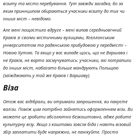
візиту та місто перебування. Тут завжди загадка, бо за
яким приннципом обираються учасники візиту до тих чи
інших міст – невідомо.
Але мені пощастило вдруге – мені випав середньовічний
Краків зі своїми містичними вулицями, Ягеллонським
університетом та радянською прибудовою у передмісті –
Новою Хутою. Та якщо у вас випаде щось, що не Варшава і
не Краків, не варто засмучуватись: учасники, які потрапили
до інших міст, набагато більше мандрують Польщею
(заїжджають у той же Краків і Варшаву).
Віза
Отож вас відібрали, ви отримали запрошення, ви пакуєте
валізи. Поміж цим потрібно зайнятись оформленням візи. Ви
можете це зробити абсолютно безкоштовно, адже робите
культурну візу. Якщо з коштами зовсім біда і навіть візовий
збір заплатити буде напряжно, не панікуйте. Просто