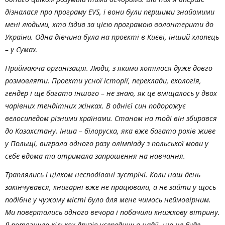
дізналася про програму EVS, і вони були першими знайомими
мені людьми, хто їздив за цією програмою волонтерити до
України. Одна дівчина була на проекті в Києві, інший хлопець
– у Сумах.
Приймаюча організація. Люди, з якими хотілося дуже довго
розмовляти. Проекти усної історії, переклади, екологія,
гендер і ще багато іншого – не знаю, як це вміщалось у двох
чарівних тендітних жінках. В однієї син подорожує
велосипедом різними країнами. Станом на тоді він збирався
до Казахстану. Інша – білоруска, яка вже багато років живе
у Польщі, виграла одного разу олімпіаду з польської мови у
себе вдома та отримала запрошення на навчання.
Траплялись і цілком несподівані зустрічі. Коли наш день
закінчувався, книгарні вже не працювали, а не зайти у щось
подібне у чужому місті було для мене чимось неймовірним.
Ми повертались одного вечора і побачили книжкову вітрину.
Я потягнула кількох друзів усередину в надії, що це буде