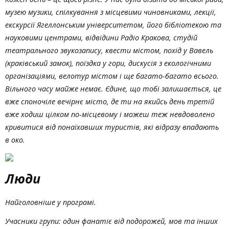
музею музики, спілкування з місцевими чиновниками, лекції,
екскурсії Ягеллонським університетом, його бібліотекою та
науковими центрами, відвідини Радіо Кракова, студій
театрального звукозапису, квести містом, похід у Вавель
(краківський замок), поїздка у гори, дискусія з екологічними
організаціями, велотур містом і ще багато-багато всього.
Вільного часу майже немає. Єдине, що тобі залишається, це
вже споночіле вечірнє місто, де ти на якийсь день третій
вже ходиш цілком по-місцевому і можеш теж невдоволено
кривитися від понаїхавших туристів, які відразу впадають
в око.
Люди
Найголовніше у програмі.
Учасники групи: один фанатіє від подорожей, мов та інших