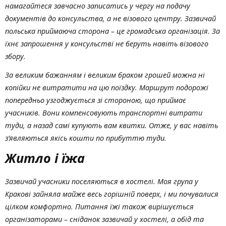
намагайтеся завчасно записатись у чергу на подачу
документів до консульства, а не візового центру. Зазвичай
польська приймаюча сторона – це громадська організація. За
їхнє запрошення у консульстві не беруть навіть візового
збору.
За великим бажанням і великим браком грошей можна ні
копійки не витратити на цю поїздку. Маршрут подорожі
попередньо узгоджується зі стороною, що приймає
учасників. Вони компенсовують транспортні витрати
туди, а назад самі купують вам квитки. Отже, у вас навіть
з’являються якісь кошти по прибуттю туди.
Житло і їжа
Зазвичай учасники поселяються в хостелі. Моя група у
Кракові зайняла майже весь горішній поверх, і ми почувалися
цілком комфортно. Питання їжі також вирішується
організаторами – сніданок зазвичай у хостелі, а обід та