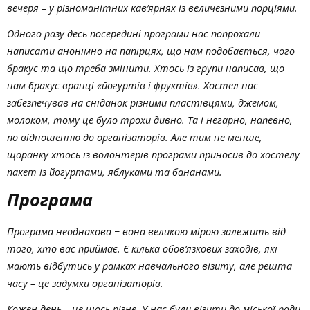
вечеря – у різноманітних кав’ярнях із величезними порціями.
Одного разу десь посередині програми нас попрохали
написати анонімно на папірцях, що нам подобається, чого
бракує та що треба змінити. Хтось із групи написав, що
нам бракує вранці «йогуртів і фруктів». Хостел нас
забезпечував на сніданок різними пластівцями, джемом,
молоком, тому це було трохи дивно. Та і негарно, напевно,
по відношенню до організаторів. Але тим не менше,
щоранку хтось із волонтерів програми приносив до хостелу
пакет із йогуртами, яблуками та бананами.
Програма
Програма неоднакова − вона великою мірою залежить від
того, хто вас приймає. Є кілька обов’язкових заходів, які
мають відбутись у рамках навчального візиту, але решта
часу – це задумки організаторів.
Кожен день – це щось різне. У нас були візити до міської ради,